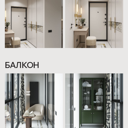
Ник или номер в мессенджере
Я даю согласие на
обработку персональных данных
Я согласен получать рекламные и информационные
сообщения
Начать разговор
ПОГОВОРИМ?
Получить консультацию
Меню
Проекты
Клиенты и партнеры
Этапы работы