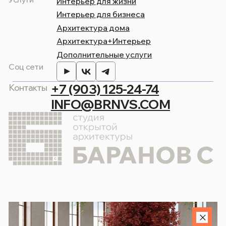
Ник или номер в мессенджере
Я даю согласие на
обработку персональных
данных
и соглашаюсь
с политикой
конфиденциальности сайта.
Я согласен получать рекламные
и информационные сообщения
Начать разговор