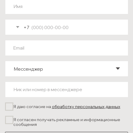
ОБСУДИМ ПРОЕКТ?
Оставьте контакты — мы свяжемся
с вами удобным способом.
Ваше имя
+7
Email
Ник или номер в мессенджере
Я даю согласие на
обработку персональных
данных
и соглашаюсь
с политикой
конфиденциальности сайта.